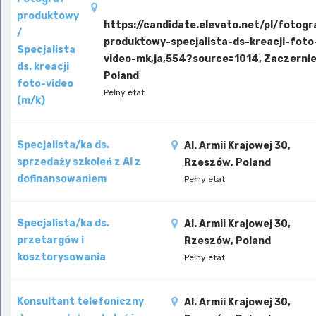
produktowy
https://candidate.elevato.net/pl/fotogr
/
produktowy-specjalista-ds-kreacji-foto
Specjalista
video-mk,ja,554?source=1014, Zaczernie
ds. kreacji
Poland
foto-video
Pełny etat
(m/k)
Specjalista/ka ds.
Al. Armii Krajowej 30,
sprzedaży szkoleń z AI z
Rzeszów, Poland
dofinansowaniem
Pełny etat
Specjalista/ka ds.
Al. Armii Krajowej 30,
przetargów i
Rzeszów, Poland
kosztorysowania
Pełny etat
Konsultant telefoniczny
Al. Armii Krajowej 30,