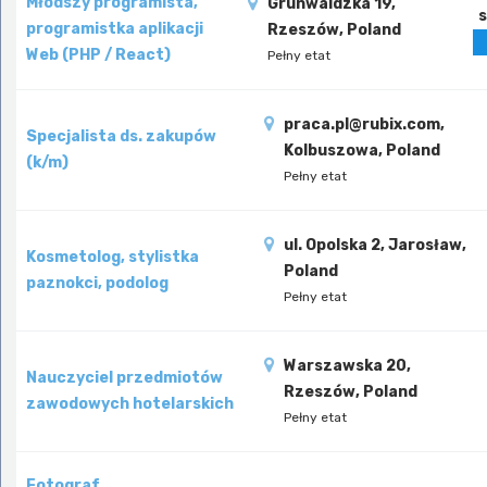
Młodszy programista,
Grunwaldzka 19,
s
programistka aplikacji
Rzeszów, Poland
Web (PHP / React)
Pełny etat
praca.pl@rubix.com,
Specjalista ds. zakupów
Kolbuszowa, Poland
(k/m)
Pełny etat
ul. Opolska 2, Jarosław,
Kosmetolog, stylistka
Poland
paznokci, podolog
Pełny etat
Warszawska 20,
Nauczyciel przedmiotów
Rzeszów, Poland
zawodowych hotelarskich
Pełny etat
Fotograf