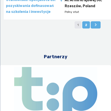
Al. Armii Krajowej 30,
pozyskiwania dofinasowań
Rzeszów, Poland
na szkolenia i inwestycje
Pełny etat
1
2
Partnerzy