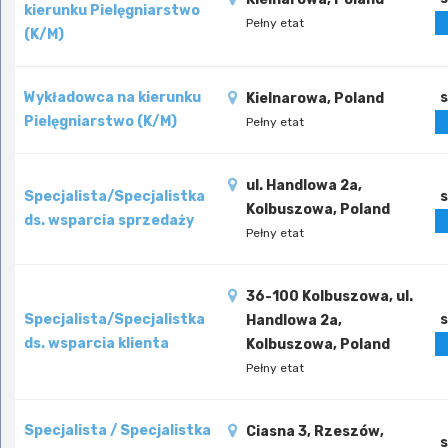
kierunku Pielęgniarstwo
Pełny etat
(K/M)
Wykładowca na kierunku
s
Kielnarowa, Poland
Pielęgniarstwo (K/M)
Pełny etat
ul. Handlowa 2a,
Specjalista/Specjalistka
s
Kolbuszowa, Poland
ds. wsparcia sprzedaży
Pełny etat
36-100 Kolbuszowa, ul.
Specjalista/Specjalistka
s
Handlowa 2a,
ds. wsparcia klienta
Kolbuszowa, Poland
Pełny etat
Specjalista / Specjalistka
Ciasna 3, Rzeszów,
s