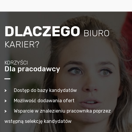
DLACZEGO
BIURO
KARIER?
KORZYŚCI
Dla pracodawcy
Dostęp do bazy kandydatów
Możliwość dodawania ofert
Wsparcie w znalezieniu pracownika poprzez
wstępną selekcję kandydatów