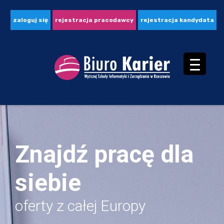
zaloguj się
rejestracja pracodawcy
rejestracja kandydata
Znajdź pracę dla
siebie
oferty z całej Europy