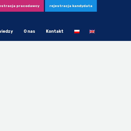
estracja pracodawcy
rejestracja kandydata
wiedzy
O nas
Kontakt