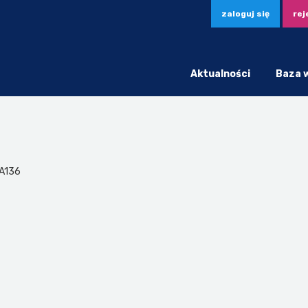
zaloguj się
rej
Aktualności
Baza 
RA136