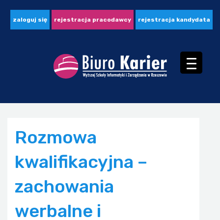
zaloguj się
rejestracja pracodawcy
rejestracja kandydata
Rozmowa
kwalifikacyjna –
zachowania
werbalne i