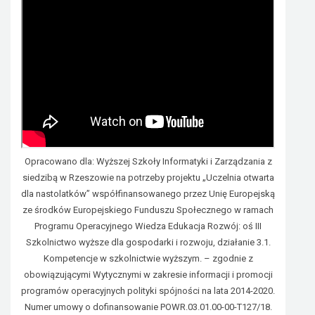
Opracowano dla: Wyższej Szkoły Informatyki i Zarządzania z
siedzibą w Rzeszowie na potrzeby projektu „Uczelnia otwarta
dla nastolatków” współfinansowanego przez Unię Europejską
ze środków Europejskiego Funduszu Społecznego w ramach
Programu Operacyjnego Wiedza Edukacja Rozwój: oś III
Szkolnictwo wyższe dla gospodarki i rozwoju, działanie 3.1.
Kompetencje w szkolnictwie wyższym. – zgodnie z
obowiązującymi Wytycznymi w zakresie informacji i promocji
programów operacyjnych polityki spójności na lata 2014-2020.
Numer umowy o dofinansowanie POWR.03.01.00-00-T127/18.