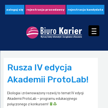
zaloguj się
rejestracja pracodawcy
rejestracja kandydata
Rusza IV edycja
Akademii ProtoLab!
Ekologia i zrównoważony rozwój to temat IV edycji
Akademii ProtoLab – programu edukacyjnego
połączonego z konkursem!