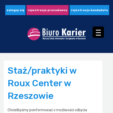
zaloguj się
rejestracja pracodawcy
rejestracja kandydata
Staż/praktyki w
Roux Center w
Rzeszowie
Chcielibyśmy poinformować o możliwości odbycia