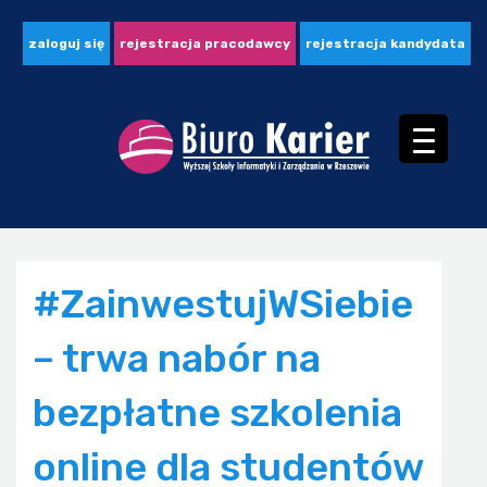
zaloguj się
rejestracja pracodawcy
rejestracja kandydata
#ZainwestujWSiebie
– trwa nabór na
bezpłatne szkolenia
online dla studentów