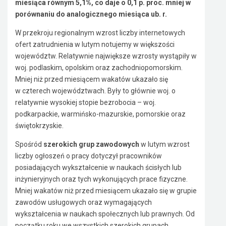
miesiąca równym 5,1%, co daje o 0,1 p. proc. mniej w
porównaniu do analogicznego miesiąca ub. r.
W przekroju regionalnym wzrost liczby internetowych
ofert zatrudnienia w lutym notujemy w większości
województw. Relatywnie największe wzrosty wystąpiły w
woj. podlaskim, opolskim oraz zachodniopomorskim.
Mniej niż przed miesiącem wakatów ukazało się
w czterech województwach. Były to głównie woj. o
relatywnie wysokiej stopie bezrobocia – woj.
podkarpackie, warmińsko-mazurskie, pomorskie oraz
świętokrzyskie.
Spośród
szerokich grup zawodowych
w lutym wzrost
liczby ogłoszeń o pracy dotyczył pracowników
posiadających wykształcenie w naukach ścisłych lub
inżynieryjnych oraz tych wykonujących prace fizyczne.
Mniej wakatów niż przed miesiącem ukazało się w grupie
zawodów usługowych oraz wymagających
wykształcenia w naukach społecznych lub prawnych. Od
początku roku we wszystkich szerokich grupach