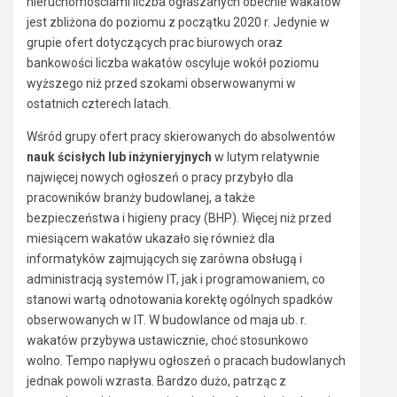
nieruchomościami liczba ogłaszanych obecnie wakatów
jest zbliżona do poziomu z początku 2020 r. Jedynie w
grupie ofert dotyczących prac biurowych oraz
bankowości liczba wakatów oscyluje wokół poziomu
wyższego niż przed szokami obserwowanymi w
ostatnich czterech latach.
Wśród grupy ofert pracy skierowanych do absolwentów
nauk ścisłych lub inżynieryjnych
w lutym relatywnie
najwięcej nowych ogłoszeń o pracy przybyło dla
pracowników branży budowlanej, a także
bezpieczeństwa i higieny pracy (BHP). Więcej niż przed
miesiącem wakatów ukazało się również dla
informatyków zajmujących się zarówna obsługą i
administracją systemów IT, jak i programowaniem, co
stanowi wartą odnotowania korektę ogólnych spadków
obserwowanych w IT. W budowlance od maja ub. r.
wakatów przybywa ustawicznie, choć stosunkowo
wolno. Tempo napływu ogłoszeń o pracach budowlanych
jednak powoli wzrasta. Bardzo dużo, patrząc z