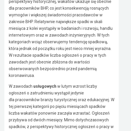
perspektywy historycznej, wakatów ukazuje się obecnie
dla pracowników BHP, co jest konsekwencją rosnących
wymogów i większej świadomości pracodawców w
zakresie BHP. Relatywnie największe spadki w skali
miesiąca z kolei wystąpiły w badaniach i rozwoju, handlu
internetowym oraz w zawodach inżynieryjnych. W tych
kategoriach wciąż obserwujemy tendencję spadkową,
która jednak od początku roku jest nieco mniej wyraźna.
W rezultacie spadków liczba ogłoszeń o pracy w tych
zawodach jest obecnie zbliżona do wartości
obserwowanych bezpośrednio przed pandemią
koronawirusa.
W zawodach
usługowych
w lutym wzrost liczby
ogłoszeń o zatrudnieniu wystąpił jedynie
dla pracowników branży turystycznej oraz edukacyjnej. W
tej pierwszej kategorii po pięciu miesiącach spadków
liczba wakatów ponownie zaczęła wzrastać. Ogłoszeń
przybywa od dwóch miesięcy. Mimo dotychczasowych
spadków, z perspektywy historycznej ogłoszeń o pracy w