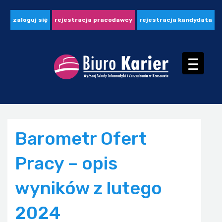
zaloguj się
rejestracja pracodawcy
rejestracja kandydata
Barometr Ofert
Pracy – opis
wyników z lutego
2024