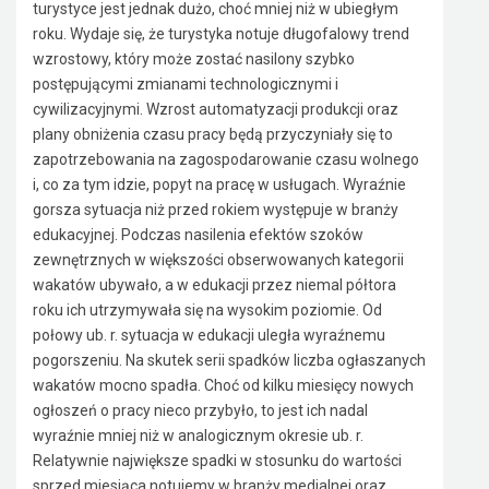
turystyce jest jednak dużo, choć mniej niż w ubiegłym
roku. Wydaje się, że turystyka notuje długofalowy trend
wzrostowy, który może zostać nasilony szybko
postępującymi zmianami technologicznymi i
cywilizacyjnymi. Wzrost automatyzacji produkcji oraz
plany obniżenia czasu pracy będą przyczyniały się to
zapotrzebowania na zagospodarowanie czasu wolnego
i, co za tym idzie, popyt na pracę w usługach. Wyraźnie
gorsza sytuacja niż przed rokiem występuje w branży
edukacyjnej. Podczas nasilenia efektów szoków
zewnętrznych w większości obserwowanych kategorii
wakatów ubywało, a w edukacji przez niemal półtora
roku ich utrzymywała się na wysokim poziomie. Od
połowy ub. r. sytuacja w edukacji uległa wyraźnemu
pogorszeniu. Na skutek serii spadków liczba ogłaszanych
wakatów mocno spadła. Choć od kilku miesięcy nowych
ogłoszeń o pracy nieco przybyło, to jest ich nadal
wyraźnie mniej niż w analogicznym okresie ub. r.
Relatywnie największe spadki w stosunku do wartości
sprzed miesiąca notujemy w branży medialnej oraz