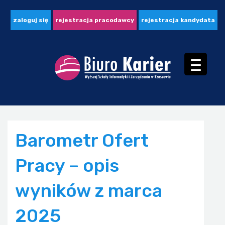
zaloguj się
rejestracja pracodawcy
rejestracja kandydata
Barometr Ofert
Pracy – opis
wyników z marca
2025