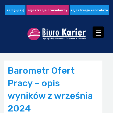
zaloguj się
rejestracja pracodawcy
rejestracja kandydata
Barometr Ofert
Pracy – opis
wyników z września
2024