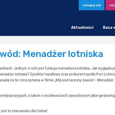
zaloguj się
rej
Aktualności
Baza 
wód: Menadżer lotniska
eblach. Jednym z nich jest funkcja menadżera lotniska. Jak wygląda p
nadżer lotniska? Dyrektor handlowy oraz prokurent spółki Port Lotnic
wiada na te i inne pytania w filmie „Mój wymarzony zawód – Menadżer
 predyspozycjach, a także o możliwościach zawodowych jakie gwarantu
est to stanowisko dla Ciebie!