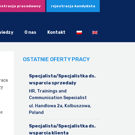
estracja pracodawcy
rejestracja kandydata
wiedzy
O nas
Kontakt
OSTATNIE OFERTY PRACY
Specjalista/Specjalistka ds.
raca
wsparcia sprzedaży
zy
HR, Trainings and
Communication Sepecialist
ul. Handlowa 2a, Kolbuszowa,
je
Poland
Specjalista/Specjalistka ds.
wsparcia klienta