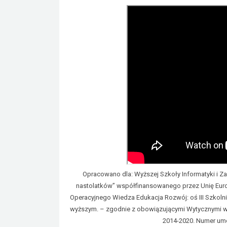
Opracowano dla: Wyższej Szkoły Informatyki i Za
nastolatków” współfinansowanego przez Unię Eu
Operacyjnego Wiedza Edukacja Rozwój: oś III Szkolni
wyższym. – zgodnie z obowiązującymi Wytycznymi w za
2014-2020. Numer um