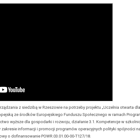
rządzania z siedzibą w Rzeszowie na potrzeby projektu „Uczelnia otwarta dl
ropejską ze środków Europejskiego Funduszu Społecznego w ramach Progr
ctwo wyższe dla gospodarki i rozwoju, działanie 3.1. Kompetencje w szkolni
kresie informacji i promocji programów operacyjnych polityki spójności na
owy o dofinansowanie POWR.03.01.00-00-T127/18.