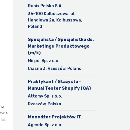
Rubix Polska S.A.
36-100 Kolbuszowa, ul.
Handlowa 2a, Kolbuszowa,
Poland
Specjalista / Specjalistka ds.
Marketingu Produktowego
(m/k)
Mirpol Sp. z o.o.
Ciasna 3, Rzeszów, Poland
Praktykant / Stażysta –
Manual Tester Shopify (QA)
Attomy Sp. z o.o.
a
Rzeszów, Polska
amu
ctwie
Menedżer Projektów IT
 lata
Agendo Sp. z o.o.