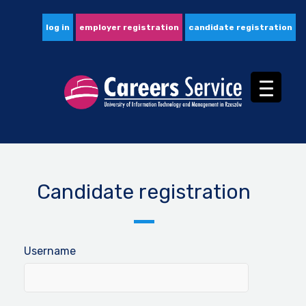
log in
employer registration
candidate registration
Candidate registration
Username