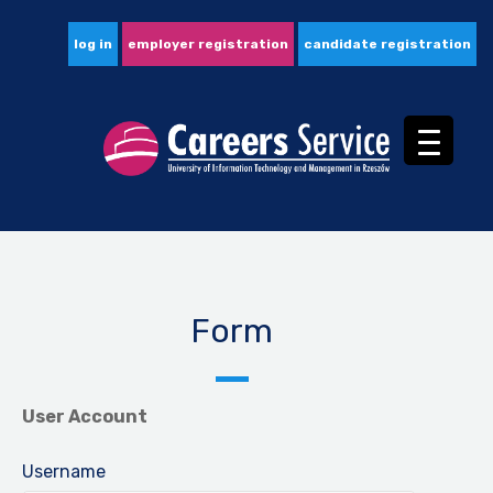
log in
employer registration
candidate registration
Form
User Account
Username