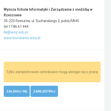
Wyższa Szkoła Informatyki i Zarządzania z siedzibą w
Rzeszowie
35-225 Rzeszów, ul. Sucharskiego 2, pokój RA45
tel.17 86 61 444
bk@wsiz.edu.pl
www.biurokarier.wsiz.pl
Tylko zarejestrowani członkowie mogą ubiegać się o pracę.
ZALOGUJ SIĘ
ZAREJESTRUJ