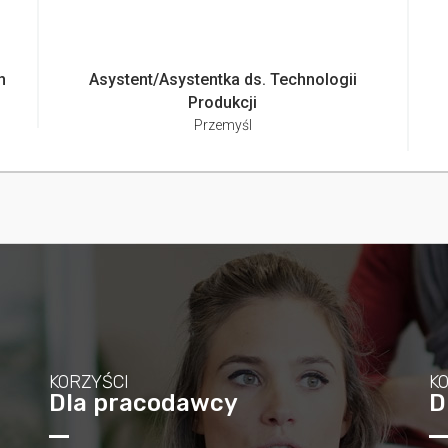
h
Asystent/Asystentka ds. Technologii
Produkcji
Przemyśl
KORZYŚCI
K
Dla pracodawcy
D