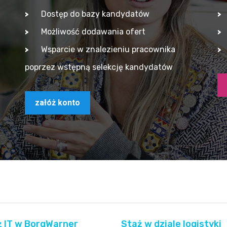
Dostęp do bazy kandydatów
Możliwość dodawania ofert
Wsparcie w znalezieniu pracownika
poprzez wstępną selekcję kandydatów
załóż konto
 IT w BorgWarner
Staż w dziale logistyki