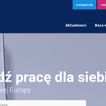
zaloguj się
rej
Aktualności
Baza 
dź pracę dla sieb
ałej Europy