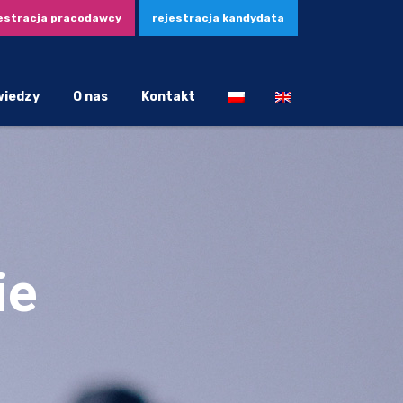
estracja pracodawcy
rejestracja kandydata
wiedzy
O nas
Kontakt
ie