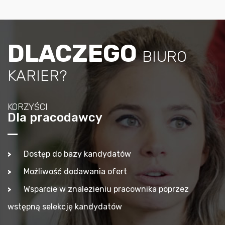
DLACZEGO
BIURO
KARIER?
KORZYŚCI
Dla pracodawcy
Dostęp do bazy kandydatów
Możliwość dodawania ofert
Wsparcie w znalezieniu pracownika poprzez
wstępną selekcję kandydatów