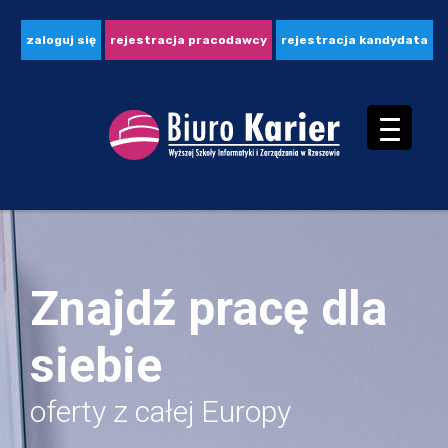
zaloguj się
rejestracja pracodawcy
rejestracja kandydata
Znajdź pracę dla
siebie
oferty z całej Europy