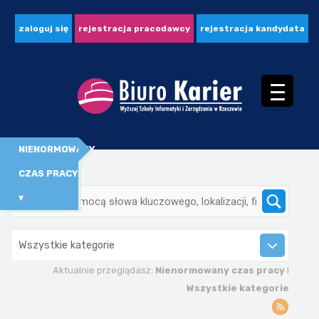
zaloguj się
rejestracja pracodawcy
rejestracja kandydata
NIENORMOWANY
CZAS PRACY
▾
Wszystkie kategorie
Aktualnie przeglądasz:
Nienormowany czas pracy
I
Wszystkie kategorie